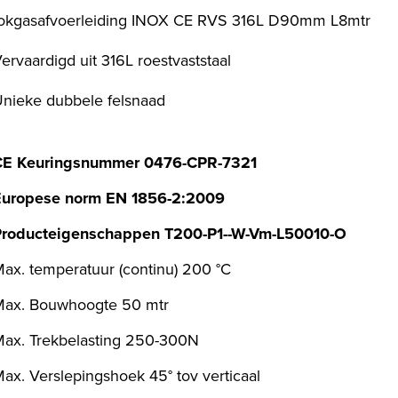
okgasafvoerleiding INOX CE RVS 316L D90mm L8mtr
ervaardigd uit 316L roestvaststaal
nieke dubbele felsnaad
CE Keuringsnummer 0476-CPR-7321
Europese norm EN 1856-2:2009
Producteigenschappen T200-P1--W-Vm-L50010-O
ax. temperatuur (continu) 200 °C
Max. Bouwhoogte 50 mtr
ax. Trekbelasting 250-300N
ax. Verslepingshoek 45° tov verticaal