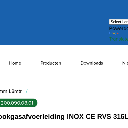
Powered
Translat
Home
Producten
Downloads
Ni
0mm L8mtr
#200.090.08.01
ookgasafvoerleiding INOX CE RVS 316