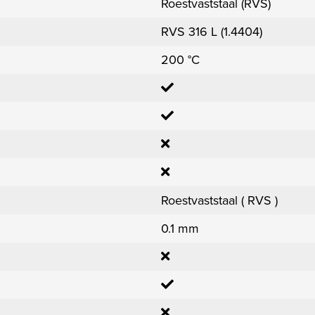
Roestvaststaal (RVS)
RVS 316 L (1.4404)
200 °C
Roestvaststaal ( RVS )
0.1 mm