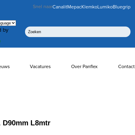
Snel naar
Canalit
Mepac
Klemko
Lumiko
Bluegrip
 by
e
euws
Vacatures
Over Panflex
Contact
L D90mm L8mtr