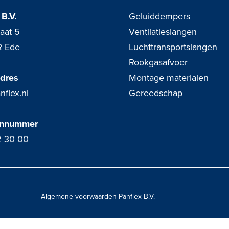
 B.V.
Geluiddempers
raat 5
Ventilatieslangen
R Ede
Luchttransportslangen
Rookgasafvoer
adres
Montage materialen
nflex.nl
Gereedschap
onnummer
2 30 00
Algemene voorwaarden Panflex B.V.