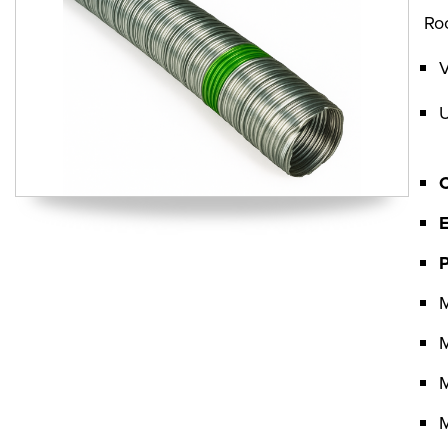
Ro
V
U
M
M
M