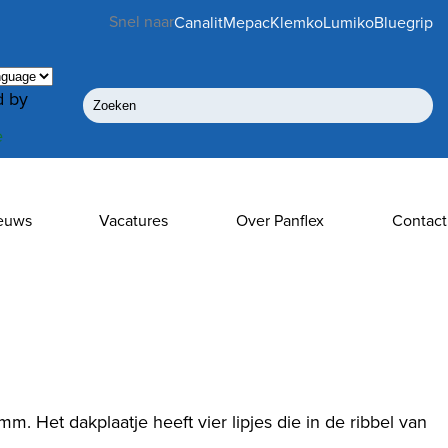
Snel naar
Canalit
Mepac
Klemko
Lumiko
Bluegrip
 by
e
euws
Vacatures
Over Panflex
Contact
Het dakplaatje heeft vier lipjes die in de ribbel van